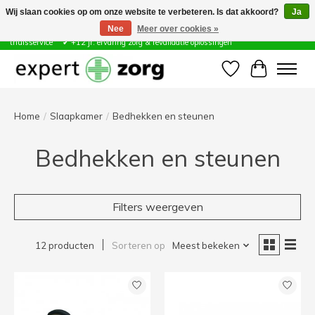
Wij slaan cookies op om onze website te verbeteren. Is dat akkoord?
Ja
Nee
Meer over cookies »
Zorg & Revalidatie Hulpmiddelen ✔ Eigen technische dienst &
thuisservice* ✔ +12 jr. ervaring zorg & revalidatie oplossingen
Verlanglijst
Winkelwa
Home
/
Slaapkamer
/
Bedhekken en steunen
Bedhekken en steunen
Filters weergeven
12 producten
Sorteren op
Meest bekeken