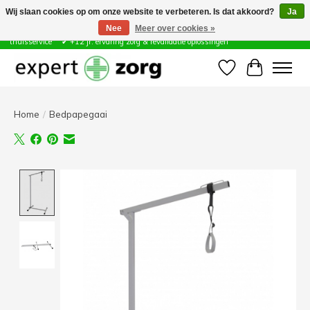
Wij slaan cookies op om onze website te verbeteren. Is dat akkoord?
Ja
Nee
Meer over cookies »
Zorg & Revalidatie Hulpmiddelen ✔ Eigen technische dienst &
thuisservice* ✔ +12 jr. ervaring zorg & revalidatie oplossingen
Verlanglijst
Winkelwa
Home
/
Bedpapegaai
Product image slideshow Items