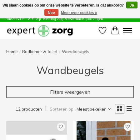
Wij slaan cookies op om onze website te verbeteren. Is dat akkoord?
Ja
Nee
Meer over cookies »
Zorg & Revalidatie Hulpmiddelen ✔ Eigen technische dienst &
thuisservice* ✔ +12 jr. ervaring zorg & revalidatie oplossingen
Verlanglijst
Winkelwa
Home
/
Badkamer & Toilet
/
Wandbeugels
Wandbeugels
Filters weergeven
12 producten
Sorteren op
Meest bekeken