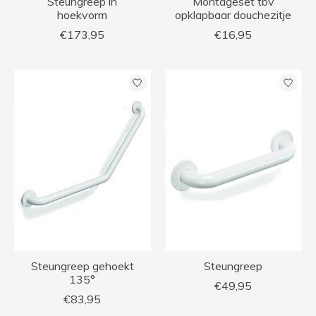
Steungreep in
Montageset tbv
hoekvorm
opklapbaar douchezitje
€173,95
€16,95
Steungreep gehoekt
Steungreep
135°
€49,95
€83,95