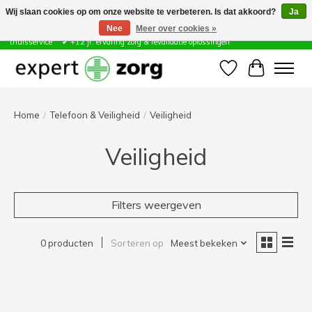
Wij slaan cookies op om onze website te verbeteren. Is dat akkoord?
Ja
Nee
Meer over cookies »
Zorg & Revalidatie Hulpmiddelen ✔ Eigen technische dienst &
thuisservice* ✔ +12 jr. ervaring zorg & revalidatie oplossingen
Verlanglijst
Winkelwa
Home
/
Telefoon & Veiligheid
/
Veiligheid
Veiligheid
Filters weergeven
0 producten
Sorteren op
Meest bekeken