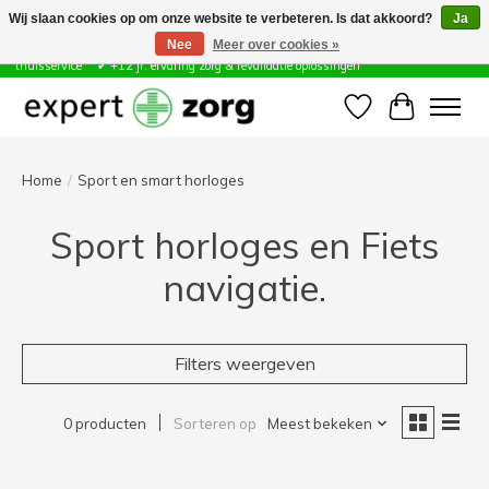
Wij slaan cookies op om onze website te verbeteren. Is dat akkoord?
Ja
Nee
Meer over cookies »
Zorg & Revalidatie Hulpmiddelen ✔ Eigen technische dienst &
thuisservice* ✔ +12 jr. ervaring zorg & revalidatie oplossingen
Verlanglijst
Winkelwa
Home
/
Sport en smart horloges
Sport horloges en Fiets
navigatie.
Filters weergeven
0 producten
Sorteren op
Meest bekeken