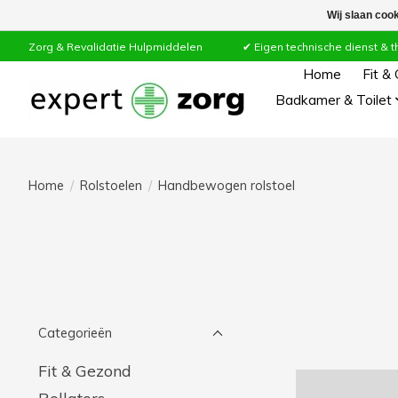
Wij slaan coo
Zorg & Revalidatie Hulpmiddelen ✔ Eigen technische dienst & thuiss
Home
Fit &
Badkamer & Toilet
Home
/
Rolstoelen
/
Handbewogen rolstoel
Categorieën
Fit & Gezond
Rollators