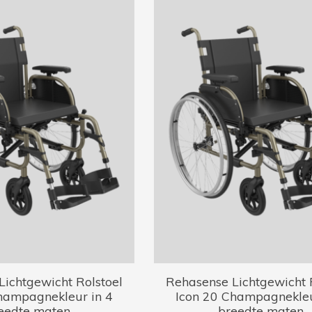
ichtgewicht Rolstoel
Rehasense Lichtgewicht 
hampagnekleur in 4
Icon 20 Champagnekleu
eedte maten
breedte maten