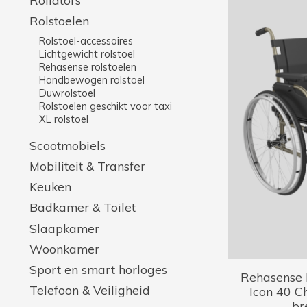
Rolstoelen
Rolstoel-accessoires
Lichtgewicht rolstoel
Rehasense rolstoelen
Handbewogen rolstoel
Duwrolstoel
Rolstoelen geschikt voor taxi
XL rolstoel
Scootmobiels
Mobiliteit & Transfer
Keuken
Badkamer & Toilet
Slaapkamer
Woonkamer
Sport en smart horloges
Rehasense L
Telefoon & Veiligheid
Icon 40 C
br