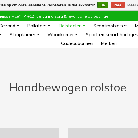
kies op om onze website te verbeteren. Is dat akkoord?
Ja
Nee
Meer 
ervice* ✔ +12 jr. ervaring zorg & revalidatie oplossingen
 Gezond
Rollators
Rolstoelen
Scootmobiels
M
Slaapkamer
Woonkamer
Sport en smart horloge
Cadeaubonnen
Merken
Handbewogen rolstoel