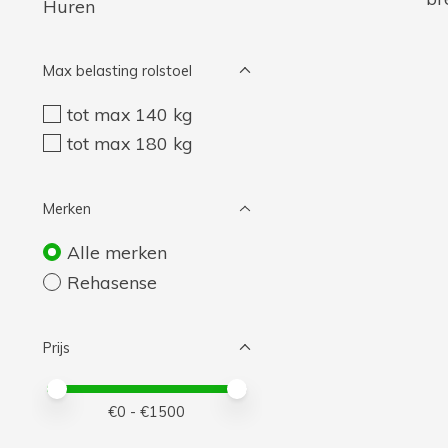
Huren
Max belasting rolstoel
tot max 140 kg
tot max 180 kg
Merken
Alle merken
Rehasense
Prijs
Minimale prijswaarde
Price maximum value
€
0
- €
1500