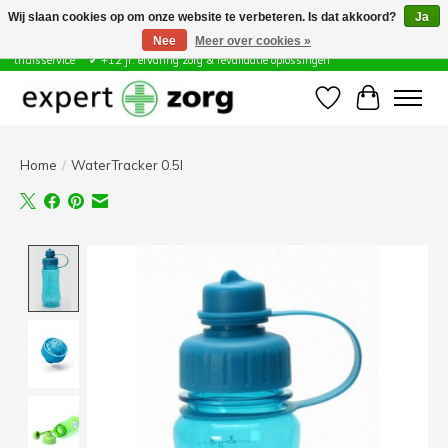
Wij slaan cookies op om onze website te verbeteren. Is dat akkoord?
Ja
Nee
Meer over cookies »
Zorg & Revalidatie Hulpmiddelen ✔ Eigen technische dienst &
thuisservice* ✔ +12 jr. ervaring zorg & revalidatie oplossingen
Verlanglijst
Winkelwa
Home
/
WaterTracker 0.5l
Product image slideshow Items