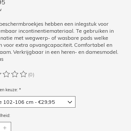
95
w
beschermbroekjes hebben een inlegstuk voor
embaar incontinentiemateriaal. Te gebruiken in
natie met wegwerp- of wasbare pads welke
n voor extra opvangcapaciteit. Comfortabel en
aam. Verkrijgbaar in een heren- en damesmodel.
as
(0)
oordeling van dit product is
0
van de 5
en keuze:
*
heid: