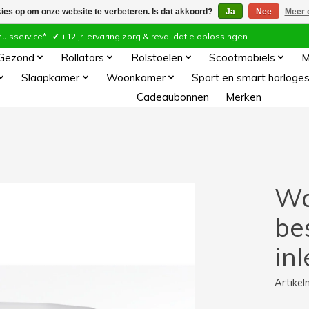
kies op om onze website te verbeteren. Is dat akkoord?
Ja
Nee
Meer 
ervice* ✔ +12 jr. ervaring zorg & revalidatie oplossingen
 Gezond
Rollators
Rolstoelen
Scootmobiels
M
Slaapkamer
Woonkamer
Sport en smart horloge
Cadeaubonnen
Merken
Wa
be
in
Artike