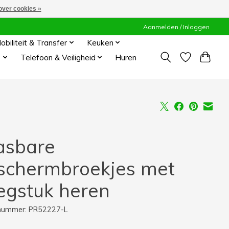
over cookies »
Aanmelden / Inloggen
obiliteit & Transfer
Keuken
s
Telefoon & Veiligheid
Huren
sbare
schermbroekjes met
legstuk heren
lnummer: PR52227-L