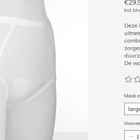
€29,
Incl. bt
Deze 
uitne
combi
zorge
duurz
De w
De be
Maak e
Hoeveel