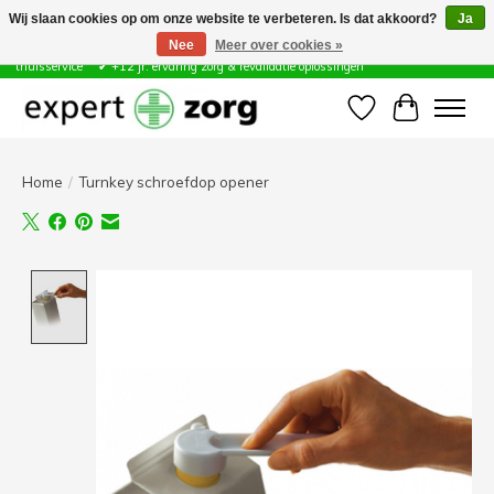
Wij slaan cookies op om onze website te verbeteren. Is dat akkoord?
Ja
Nee
Meer over cookies »
Zorg & Revalidatie Hulpmiddelen ✔ Eigen technische dienst &
thuisservice* ✔ +12 jr. ervaring zorg & revalidatie oplossingen
Verlanglijst
Winkelwa
Home
/
Turnkey schroefdop opener
Product image slideshow Items