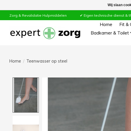
Wij slaan coo
Zorg & Revalidatie Hulpmiddelen ✔ Eigen technische dienst & thuiss
Home
Fit &
Badkamer & Toilet
Home
/
Teenwasser op steel
Product image slideshow Items