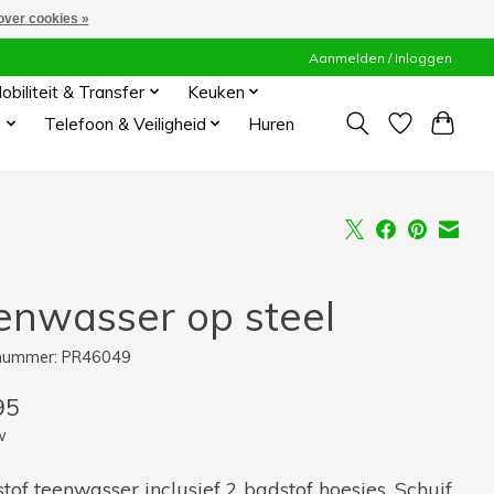
over cookies »
Aanmelden / Inloggen
obiliteit & Transfer
Keuken
s
Telefoon & Veiligheid
Huren
enwasser op steel
lnummer: PR46049
95
w
tof teenwasser inclusief 2 badstof hoesjes. Schuif