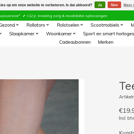
kies op om onze website te verbeteren. Is dat akkoord?
Ja
Nee
Meer 
ervice* ✔ +12 jr. ervaring zorg & revalidatie oplossingen
 Gezond
Rollators
Rolstoelen
Scootmobiels
M
Slaapkamer
Woonkamer
Sport en smart horloge
Cadeaubonnen
Merken
Te
Artike
€19,
Incl. bt
Kunsts