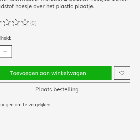
dstof hoesje over het plastic plaatje.
(0)
oordeling van dit product is
0
van de 5
heid:
Toevoegen aan winkelwagen
Plaats bestelling
oegen om te vergelijken