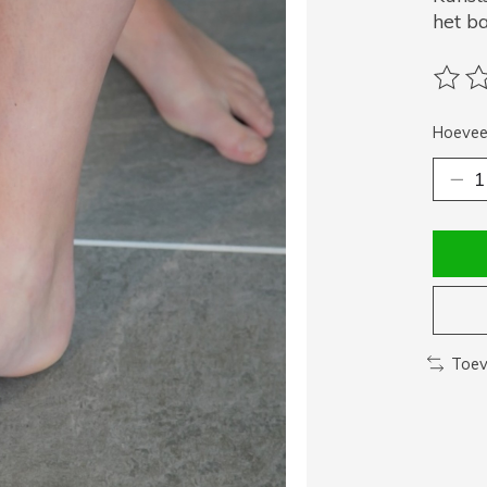
het ba
De be
Hoeveel
Toev