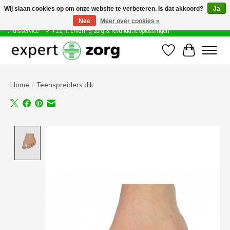
Wij slaan cookies op om onze website te verbeteren. Is dat akkoord?
Ja
Nee
Meer over cookies »
Zorg & Revalidatie Hulpmiddelen ✔ Eigen technische dienst &
thuisservice* ✔ +12 jr. ervaring zorg & revalidatie oplossingen
Verlanglijst
Winkelwa
Home
/
Teenspreiders dik
Product image slideshow Items