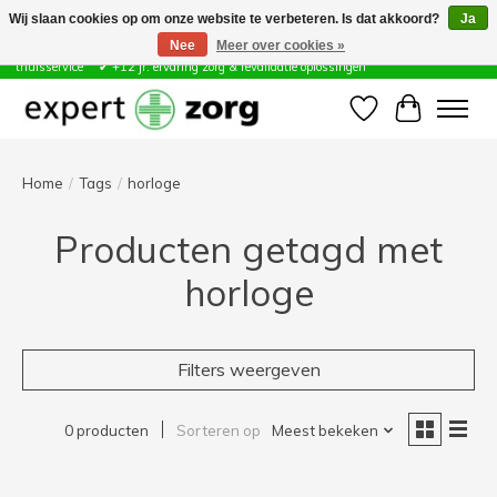
Wij slaan cookies op om onze website te verbeteren. Is dat akkoord?
Ja
Nee
Meer over cookies »
Zorg & Revalidatie Hulpmiddelen ✔ Eigen technische dienst &
thuisservice* ✔ +12 jr. ervaring zorg & revalidatie oplossingen
Verlanglijst
Winkelwa
Home
/
Tags
/
horloge
Producten getagd met
horloge
Filters weergeven
0 producten
Sorteren op
Meest bekeken