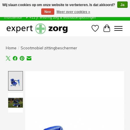
Wij slaan cookies op om onze website te verbeteren. Is dat akkoord?
Ja
Nee
Meer over cookies »
Zorg & Revalidatie Hulpmiddelen ✔ Eigen technische dienst &
thuisservice* ✔ +12 jr. ervaring zorg & revalidatie oplossingen
Verlanglijst
Winkelwa
Home
/
Scootmobiel zittingbeschermer
Product image slideshow Items