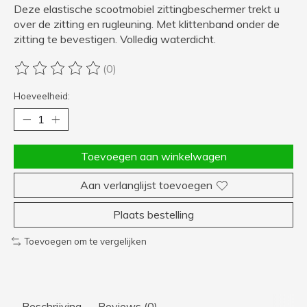
Deze elastische scootmobiel zittingbeschermer trekt u
over de zitting en rugleuning. Met klittenband onder de
zitting te bevestigen. Volledig waterdicht.
(0)
De beoordeling van dit product is
0
van de 5
Hoeveelheid:
Toevoegen aan winkelwagen
Aan verlanglijst toevoegen
Plaats bestelling
Toevoegen om te vergelijken
Beschrijving
Reviews (0)