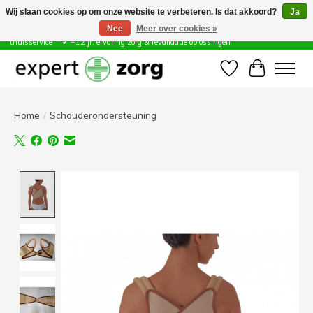
Wij slaan cookies op om onze website te verbeteren. Is dat akkoord?
Ja
Nee
Meer over cookies »
Zorg & Revalidatie Hulpmiddelen ✔ Eigen technische dienst &
thuisservice* ✔ +12 jr. ervaring zorg & revalidatie oplossingen
Verlanglijst
Winkelwa
Home
/
Schouderondersteuning
Product image slideshow Items