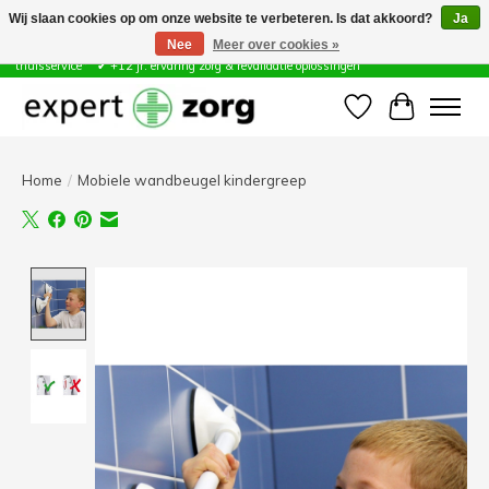
Wij slaan cookies op om onze website te verbeteren. Is dat akkoord?
Ja
Nee
Meer over cookies »
Zorg & Revalidatie Hulpmiddelen ✔ Eigen technische dienst &
thuisservice* ✔ +12 jr. ervaring zorg & revalidatie oplossingen
Verlanglijst
Winkelwa
Home
/
Mobiele wandbeugel kindergreep
Product image slideshow Items