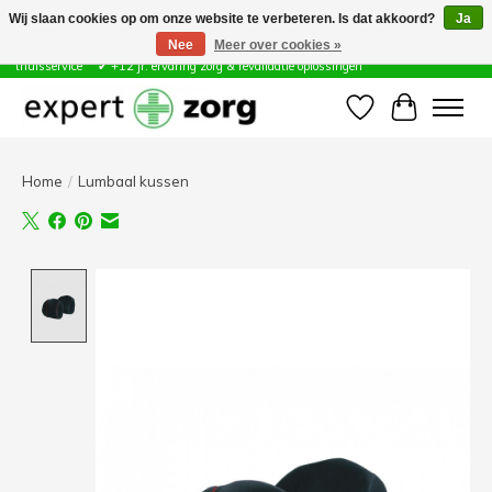
Wij slaan cookies op om onze website te verbeteren. Is dat akkoord?
Ja
Nee
Meer over cookies »
Zorg & Revalidatie Hulpmiddelen ✔ Eigen technische dienst &
thuisservice* ✔ +12 jr. ervaring zorg & revalidatie oplossingen
Verlanglijst
Winkelwa
Home
/
Lumbaal kussen
Product image slideshow Items