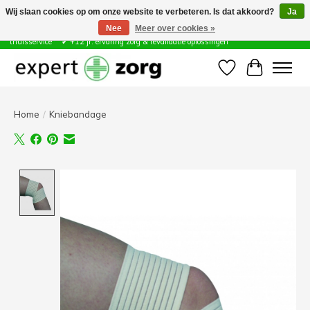
Wij slaan cookies op om onze website te verbeteren. Is dat akkoord?
Ja
Nee
Meer over cookies »
Zorg & Revalidatie Hulpmiddelen ✔ Eigen technische dienst &
thuisservice* ✔ +12 jr. ervaring zorg & revalidatie oplossingen
Verlanglijst
Winkelwa
Home
/
Kniebandage
Product image slideshow Items