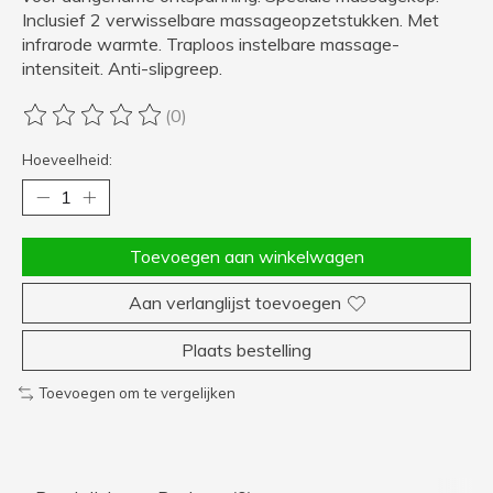
Inclusief 2 verwisselbare massageopzetstukken. Met
infrarode warmte. Traploos instelbare massage-
intensiteit. Anti-slipgreep.
(0)
De beoordeling van dit product is
0
van de 5
Hoeveelheid:
Toevoegen aan winkelwagen
Aan verlanglijst toevoegen
Plaats bestelling
Toevoegen om te vergelijken