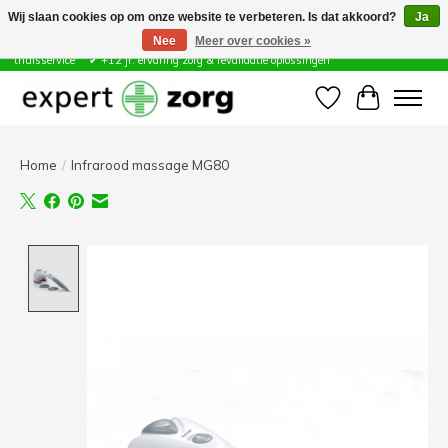
Wij slaan cookies op om onze website te verbeteren. Is dat akkoord?
Ja
Nee
Meer over cookies »
Zorg & Revalidatie Hulpmiddelen ✔ Eigen technische dienst &
thuisservice* ✔ +12 jr. ervaring zorg & revalidatie oplossingen
Verlanglijst
Winkelwa
Home
/
Infrarood massage MG80
Product image slideshow Items