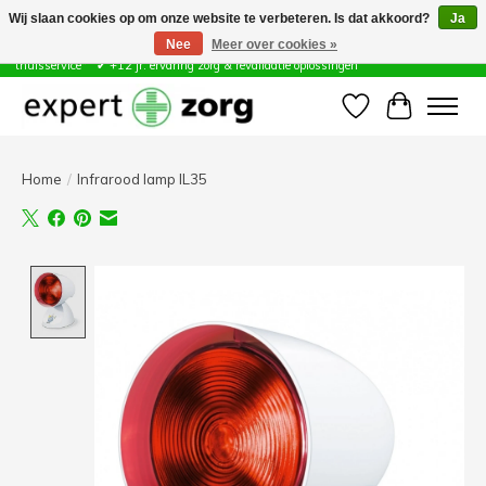
Wij slaan cookies op om onze website te verbeteren. Is dat akkoord?
Ja
Nee
Meer over cookies »
Zorg & Revalidatie Hulpmiddelen ✔ Eigen technische dienst &
thuisservice* ✔ +12 jr. ervaring zorg & revalidatie oplossingen
Verlanglijst
Winkelwa
Home
/
Infrarood lamp IL35
Product image slideshow Items