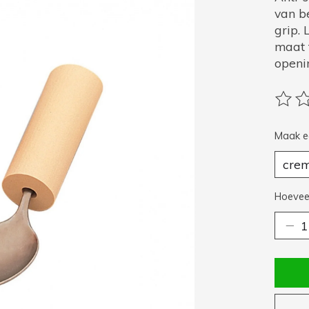
van b
grip.
maat 
openi
De be
Maak e
Hoeveel