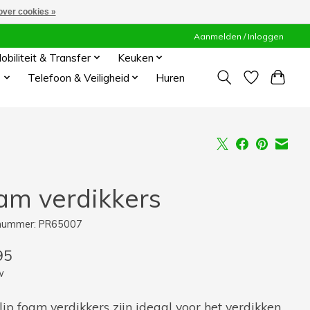
over cookies »
Aanmelden / Inloggen
obiliteit & Transfer
Keuken
s
Telefoon & Veiligheid
Huren
am verdikkers
lnummer: PR65007
95
w
lip foam verdikkers zijn ideaal voor het verdikken