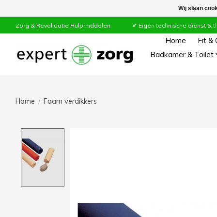
Wij slaan coo
Zorg & Revalidatie Hulpmiddelen ✔ Eigen technische dienst & thuiss
Home
Fit &
Badkamer & Toilet
Home
/
Foam verdikkers
Product image slideshow Items