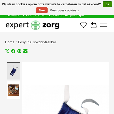
Wij slaan cookies op om onze website te verbeteren. Is dat akkoord?
Ja
Nee
Meer over cookies »
Zorg & Revalidatie Hulpmiddelen ✔ Eigen technische dienst &
thuisservice* ✔ +12 jr. ervaring zorg & revalidatie oplossingen
Verlanglijst
Winkelwa
Home
/
Easy Pull sokaantrekker
Product image slideshow Items