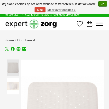
Wij slaan cookies op om onze website te verbeteren. Is dat akkoord?
Ja
Nee
Meer over cookies »
Zorg & Revalidatie Hulpmiddelen ✔ Eigen technische dienst &
thuisservice* ✔ +12 jr. ervaring zorg & revalidatie oplossingen
Verlanglijst
Winkelwa
Home
/
Douchemat
Product image slideshow Items