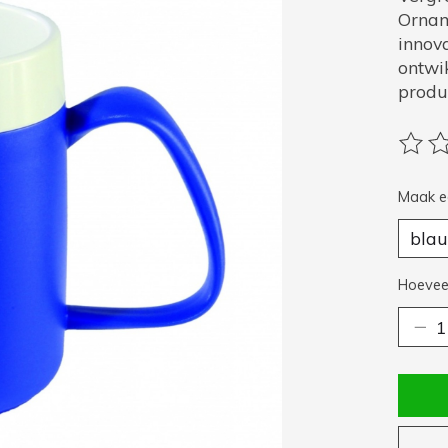
Ornam
innov
ontwi
produc
De be
Maak e
Hoeveel