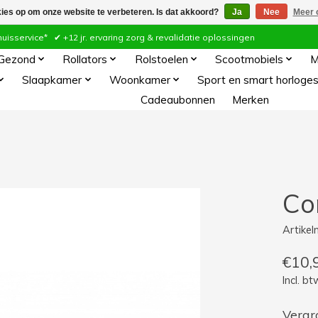
kies op om onze website te verbeteren. Is dat akkoord?
Ja
Nee
Meer 
ervice* ✔ +12 jr. ervaring zorg & revalidatie oplossingen
 Gezond
Rollators
Rolstoelen
Scootmobiels
M
Slaapkamer
Woonkamer
Sport en smart horloge
Cadeaubonnen
Merken
Co
Artike
€10,
Incl. bt
Vergro