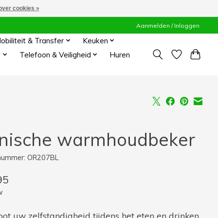
over cookies »
Aanmelden / Inloggen
obiliteit & Transfer
Keuken
s
Telefoon & Veiligheid
Huren
nische warmhoudbeker
lnummer: OR207BL
95
w
ot uw zelfstandigheid tijdens het eten en drinken.