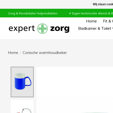
Wij slaan coo
Zorg & Revalidatie Hulpmiddelen ✔ Eigen technische dienst & thuiss
Home
Fit &
Badkamer & Toilet
Home
/
Conische warmhoudbeker
Product image slideshow Items