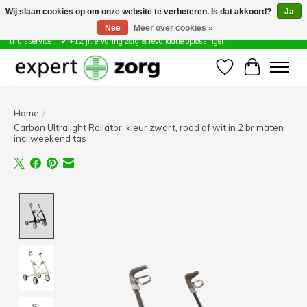
Wij slaan cookies op om onze website te verbeteren. Is dat akkoord?
Ja
Nee
Meer over cookies »
Zorg & Revalidatie Hulpmiddelen ✔ Eigen technische dienst &
thuisservice* ✔ +12 jr. ervaring zorg & revalidatie oplossingen
Verlanglijst
Winkelwa
Home
/
Carbon Ultralight Rollator, kleur zwart, rood of wit in 2 br maten
incl weekend tas
Product image slideshow Items