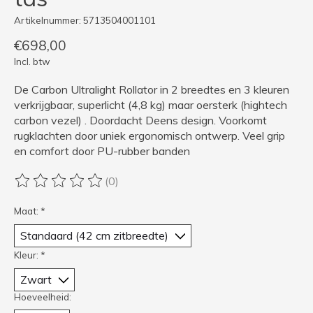
Artikelnummer: 5713504001101
€698,00
Incl. btw
De Carbon Ultralight Rollator in 2 breedtes en 3 kleuren
verkrijgbaar, superlicht (4,8 kg) maar oersterk (hightech
carbon vezel) . Doordacht Deens design. Voorkomt
rugklachten door uniek ergonomisch ontwerp. Veel grip
en comfort door PU-rubber banden
(0)
De beoordeling van dit product is
0
van de 5
Maat:
*
Kleur:
*
Hoeveelheid: