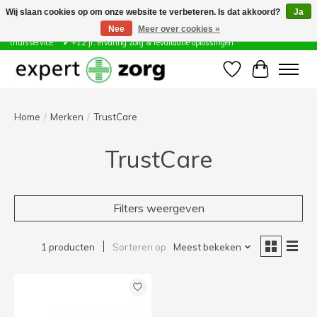
Wij slaan cookies op om onze website te verbeteren. Is dat akkoord?
Ja
Nee
Meer over cookies »
Zorg & Revalidatie Hulpmiddelen ✔ Eigen technische dienst &
thuisservice* ✔ +12 jr. ervaring zorg & revalidatie oplossingen
Verlanglijst
Winkelwa
Home
/
Merken
/
TrustCare
TrustCare
Filters weergeven
1 producten
Sorteren op
Meest bekeken