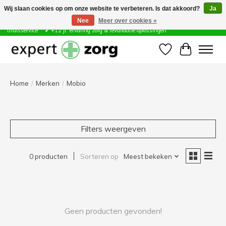
Wij slaan cookies op om onze website te verbeteren. Is dat akkoord?
Ja
Nee
Meer over cookies »
Zorg & Revalidatie Hulpmiddelen ✔ Eigen technische dienst &
thuisservice* ✔ +12 jr. ervaring zorg & revalidatie oplossingen
Verlanglijst
Winkelwa
Home
/
Merken
/
Mobio
Filters weergeven
0 producten
Sorteren op
Meest bekeken
Geen producten gevonden!