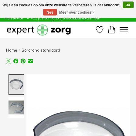
Wij slaan cookies op om onze website te verbeteren. Is dat akkoord?
Ja
Nee
Meer over cookies »
Zorg & Revalidatie Hulpmiddelen ✔ Eigen technische dienst &
thuisservice* ✔ +12 jr. ervaring zorg & revalidatie oplossingen
Verlanglijst
Winkelwa
Home
/
Bordrand standaard
Product image slideshow Items