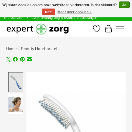
Wij slaan cookies op om onze website te verbeteren. Is dat akkoord?
Ja
Nee
Meer over cookies »
Zorg & Revalidatie Hulpmiddelen ✔ Eigen technische dienst &
thuisservice* ✔ +12 jr. ervaring zorg & revalidatie oplossingen
Verlanglijst
Winkelwa
Home
/
Beauty Haarborstel
Product image slideshow Items