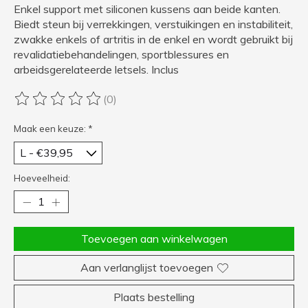
Enkel support met siliconen kussens aan beide kanten.
Biedt steun bij verrekkingen, verstuikingen en instabiliteit,
zwakke enkels of artritis in de enkel en wordt gebruikt bij
revalidatiebehandelingen, sportblessures en
arbeidsgerelateerde letsels. Inclus
(0)
De beoordeling van dit product is
0
van de 5
Maak een keuze:
*
Hoeveelheid:
Toevoegen aan winkelwagen
Aan verlanglijst toevoegen
Plaats bestelling