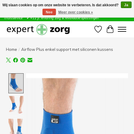
Wij slaan cookies op om onze website te verbeteren. Is dat akkoord?
Ja
Nee
Meer over cookies »
Zorg & Revalidatie Hulpmiddelen ✔ Eigen technische dienst &
thuisservice* ✔ +12 jr. ervaring zorg & revalidatie oplossingen
Verlanglijst
Winkelwa
Home
/
Airflow Plus enkel support met siliconen kussens
Product image slideshow Items