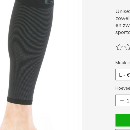
Unisex
zowel 
en zw
sport
De be
Maak e
Hoeveel