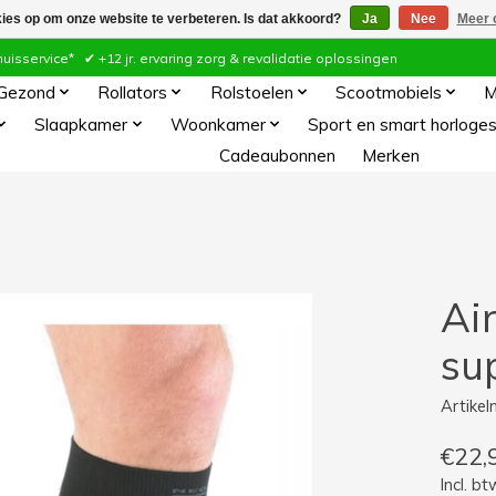
kies op om onze website te verbeteren. Is dat akkoord?
Ja
Nee
Meer 
ervice* ✔ +12 jr. ervaring zorg & revalidatie oplossingen
 Gezond
Rollators
Rolstoelen
Scootmobiels
M
Slaapkamer
Woonkamer
Sport en smart horloge
Cadeaubonnen
Merken
Ai
su
Artike
€22,
Incl. bt