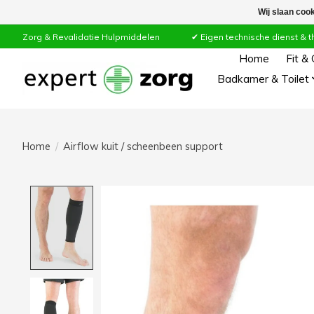
Wij slaan coo
Zorg & Revalidatie Hulpmiddelen ✔ Eigen technische dienst & thuiss
Home
Fit &
Badkamer & Toilet
Home
/
Airflow kuit / scheenbeen support
Product image slideshow Items