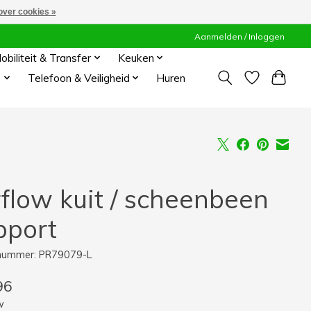
over cookies »
Aanmelden / Inloggen
obiliteit & Transfer
Keuken
s
Telefoon & Veiligheid
Huren
rflow kuit / scheenbeen
pport
lnummer: PR79079-L
96
w