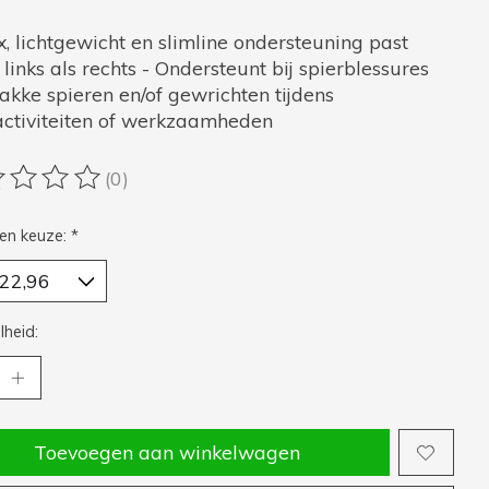
, lichtgewicht en slimline ondersteuning past
links als rechts - Ondersteunt bij spierblessures
akke spieren en/of gewrichten tijdens
activiteiten of werkzaamheden
(0)
oordeling van dit product is
0
van de 5
en keuze:
*
heid:
Toevoegen aan winkelwagen