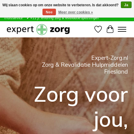
Wij slaan cookies op om onze website te verbeteren. Is dat akkoord?
Ja
Nee
Meer over cookies »
Zorg & Revalidatie Hulpmiddelen ✔ Eigen technische dienst &
thuisservice* ✔ +12 jr. ervaring zorg & revalidatie oplossingen
Verlanglijst
Winkelwa
Hero slideshow items
Expert-Zorg.nl
Zorg & Revalidatie Hulpmiddelen
Friesland
Zorg voor
jou,